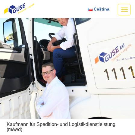
Čeština
Toggl
navig
Kaufmann für Spedition- und Logistikdienstleistung
(m/w/d)